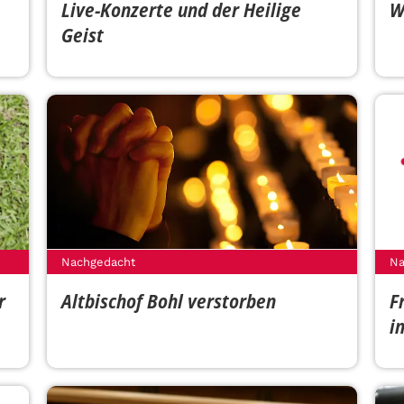
Live-Konzerte und der Heilige
W
Geist
Nachgedacht
Na
r
Altbischof Bohl verstorben
F
i