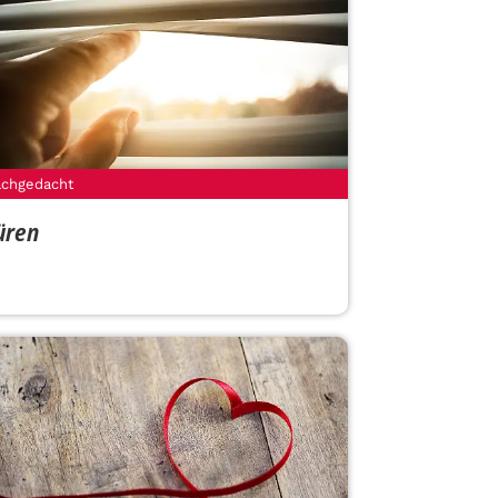
chgedacht
üren