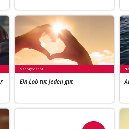
Nachgedacht
Na
ür
Ein Lob tut jeden gut
A