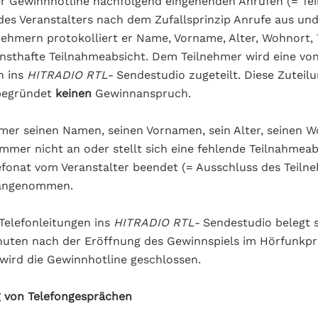
er Gewinnhotline nachfolgend eingehenden Anrufen (= Te
 des Veranstalters nach dem Zufallsprinzip Anrufe aus und
nehmern protokolliert er Name, Vorname, Alter, Wohnort
rnsthafte Teilnahmeabsicht. Dem Teilnehmer wird eine von
n ins
HITRADIO RTL-
Sendestudio zugeteilt. Diese Zuteilu
 begründet
keinen
Gewinnanspruch.
hmer seinen Namen, seinen Vornamen, sein Alter, seinen 
mmer nicht an oder stellt sich eine fehlende Teilnahmeab
fonat vom Veranstalter beendet (= Ausschluss des Teilne
 angenommen.
 Telefonleitungen ins
HITRADIO RTL-
Sendestudio belegt s
nuten nach der Eröffnung des Gewinnspiels im Hörfunk
 wird die Gewinnhotline geschlossen.
g von Telefongesprächen