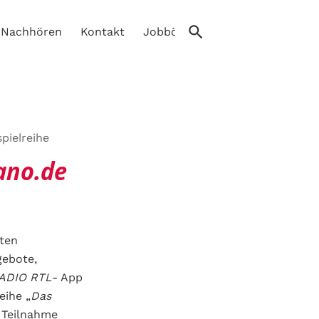
Nachhören
Kontakt
Jobbörse
pielreihe
ano.de
eten
ebote,
ADIO RTL-
App
eihe „
Das
 Teilnahme