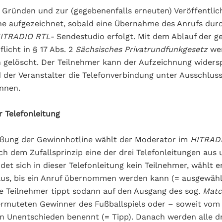
 Gründen und zur (gegebenenfalls erneuten) Veröffentli
he aufgezeichnet, sobald eine Übernahme des Anrufs dur
ITRADIO RTL-
Sendestudio erfolgt. Mit dem Ablauf der g
licht in § 17 Abs. 2
Sächsisches Privatrundfunkgesetz
wer
gelöscht. Der Teilnehmer kann der Aufzeichnung widersp
d der Veranstalter die Telefonverbindung unter Ausschlus
nnen.
r Telefonleitung
eßung der Gewinnhotline wählt der Moderator im
HITRAD
h dem Zufallsprinzip eine der drei Telefonleitungen au
det sich in dieser Telefonleitung kein Teilnehmer, wählt e
aus, bis ein Anruf übernommen werden kann (= ausgewähl
e Teilnehmer tippt sodann auf den Ausgang des sog.
Matc
rmuteten Gewinner des Fußballspiels oder – soweit vom 
n Unentschieden benennt (= Tipp). Danach werden alle dr