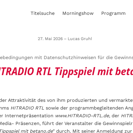
Titelsuche
Morningshow
Programm
27. Mai 2026 – Lucas Gruhl
ebedingungen mit Datenschutzhinweisen für die Gewinns
ITRADIO RTL Tippspiel mit bet
der Attraktivität des von ihm produzierten und vermarkt
amms
HITRADIO RTL
sowie der programmbegleitenden Ang
er Internetpräsentation
www.HITRADIO-RTL.de,
der
HITR
Media- Präsenzen, führt der Veranstalter die Gewinnspielr
ippspiel mit betano.de
" durch. Mit seiner Anmeldung zur