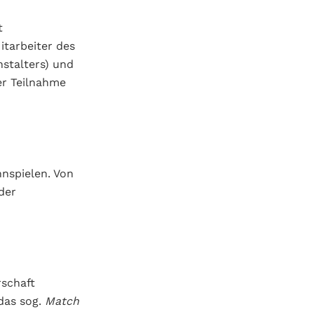
t
itarbeiter des
nstalters) und
er Teilnahme
nspielen. Von
der
rschaft
as sog.
Match