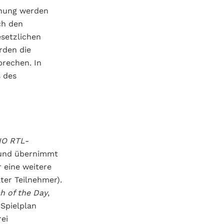
chung werden
ch den
esetzlichen
den die
rechen. In
s des
IO RTL-
s und übernimmt
r eine weitere
ter Teilnehmer).
h of the Day
,
Spielplan
ei