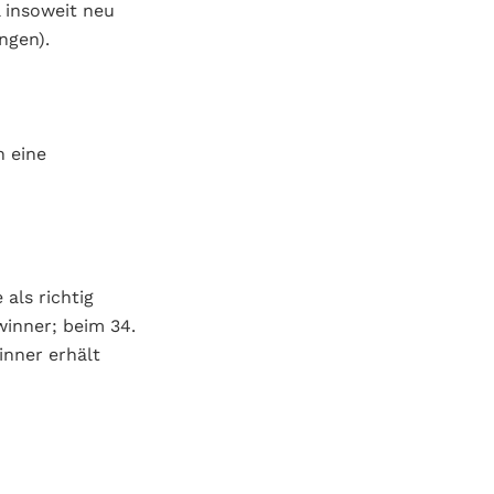
 insoweit neu
ngen).
n eine
als richtig
winner; beim 34.
inner erhält