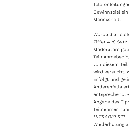
Telefonleitunge
Gewinnspiel ein
Mannschaft.
Wurde die Tele
Ziffer 4 b) Sat
Moderators getre
Teilnahmebeding
von diesem Teil
wird versucht, 
Erfolgt und geli
Anderenfalls er
entsprechend, 
Abgabe des Tipp
Teilnehmer nun
HITRADIO RTL-
Wiederholung ab