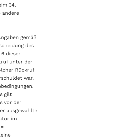
eim 34.
e andere
r Angaben gemäß
tscheidung des
 6 dieser
kruf unter der
olcher Rückruf
rschuldet war.
mebedingungen.
 gilt
s vor der
der ausgewählte
ator im
(=
keine