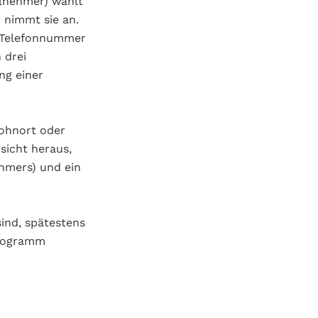
ilnehmer) wählt
 nimmt sie an.
, Telefonnummer
 drei
ng einer
Wohnort oder
sicht heraus,
hmers) und ein
ind, spätestens
programm