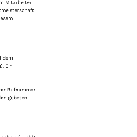
m Mitarbeiter
tmeisterschaft
iesem
d dem
).
Ein
kter Rufnummer
en gebeten,