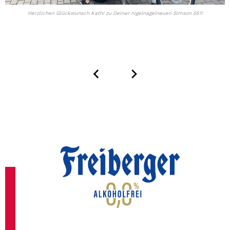
Herzlichen Glückwunsch Kathi zu Deiner nigelnagelneuen Simson S51!